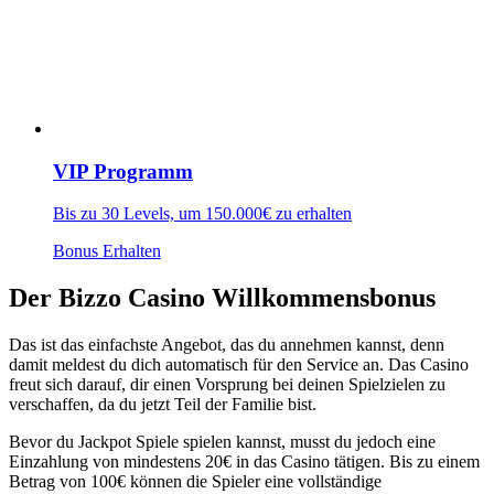
VIP Programm
Bis zu 30 Levels, um 150.000€ zu erhalten
Bonus Erhalten
Der Bizzo Casino Willkommensbonus
Das ist das einfachste Angebot, das du annehmen kannst, denn
damit meldest du dich automatisch für den Service an. Das Casino
freut sich darauf, dir einen Vorsprung bei deinen Spielzielen zu
verschaffen, da du jetzt Teil der Familie bist.
Bevor du Jackpot Spiele spielen kannst, musst du jedoch eine
Einzahlung von mindestens 20€ in das Casino tätigen. Bis zu einem
Betrag von 100€ können die Spieler eine vollständige