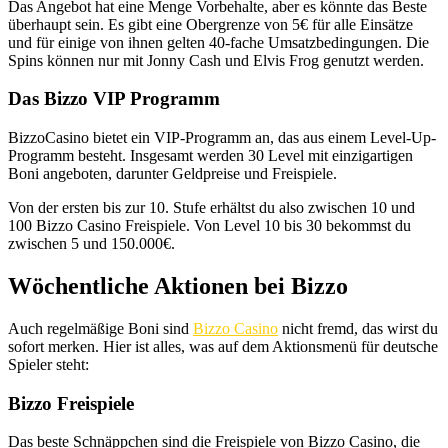
Das Angebot hat eine Menge Vorbehalte, aber es könnte das Beste
überhaupt sein. Es gibt eine Obergrenze von 5€ für alle Einsätze
und für einige von ihnen gelten 40-fache Umsatzbedingungen. Die
Spins können nur mit Jonny Cash und Elvis Frog genutzt werden.
Das Bizzo VIP Programm
BizzoCasino bietet ein VIP-Programm an, das aus einem Level-Up-
Programm besteht. Insgesamt werden 30 Level mit einzigartigen
Boni angeboten, darunter Geldpreise und Freispiele.
Von der ersten bis zur 10. Stufe erhältst du also zwischen 10 und
100 Bizzo Casino Freispiele. Von Level 10 bis 30 bekommst du
zwischen 5 und 150.000€.
Wöchentliche Aktionen bei Bizzo
Auch regelmäßige Boni sind
Bizzo Casino
nicht fremd, das wirst du
sofort merken. Hier ist alles, was auf dem Aktionsmenü für deutsche
Spieler steht:
Bizzo Freispiele
Das beste Schnäppchen sind die Freispiele von Bizzo Casino, die