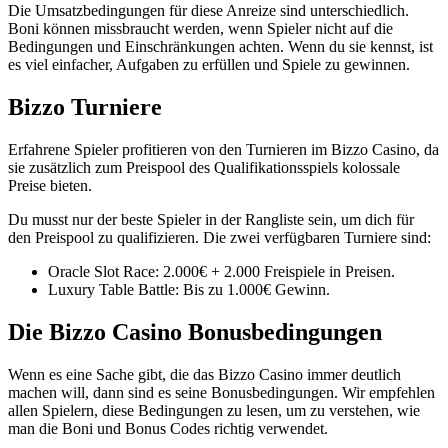
Die Umsatzbedingungen für diese Anreize sind unterschiedlich.
Boni können missbraucht werden, wenn Spieler nicht auf die
Bedingungen und Einschränkungen achten. Wenn du sie kennst, ist
es viel einfacher, Aufgaben zu erfüllen und Spiele zu gewinnen.
Bizzo Turniere
Erfahrene Spieler profitieren von den Turnieren im Bizzo Casino, da
sie zusätzlich zum Preispool des Qualifikationsspiels kolossale
Preise bieten.
Du musst nur der beste Spieler in der Rangliste sein, um dich für
den Preispool zu qualifizieren. Die zwei verfügbaren Turniere sind:
Oracle Slot Race: 2.000€ + 2.000 Freispiele in Preisen.
Luxury Table Battle: Bis zu 1.000€ Gewinn.
Die Bizzo Casino Bonusbedingungen
Wenn es eine Sache gibt, die das Bizzo Casino immer deutlich
machen will, dann sind es seine Bonusbedingungen. Wir empfehlen
allen Spielern, diese Bedingungen zu lesen, um zu verstehen, wie
man die Boni und Bonus Codes richtig verwendet.