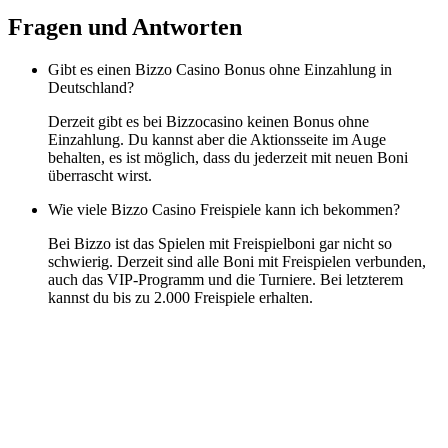
Fragen und Antworten
Gibt es einen Bizzo Casino Bonus ohne Einzahlung in
Deutschland?
Derzeit gibt es bei Bizzocasino keinen Bonus ohne
Einzahlung. Du kannst aber die Aktionsseite im Auge
behalten, es ist möglich, dass du jederzeit mit neuen Boni
überrascht wirst.
Wie viele Bizzo Casino Freispiele kann ich bekommen?
Bei Bizzo ist das Spielen mit Freispielboni gar nicht so
schwierig. Derzeit sind alle Boni mit Freispielen verbunden,
auch das VIP-Programm und die Turniere. Bei letzterem
kannst du bis zu 2.000 Freispiele erhalten.